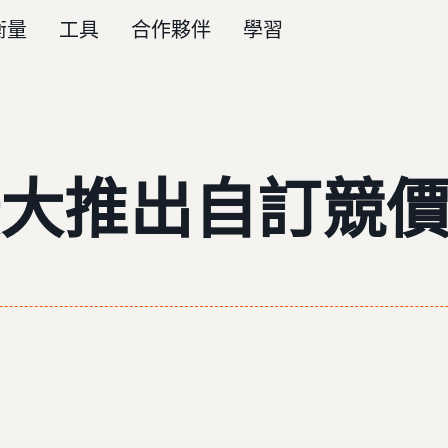
衡量
工具
合作夥伴
學習
大推出自訂競