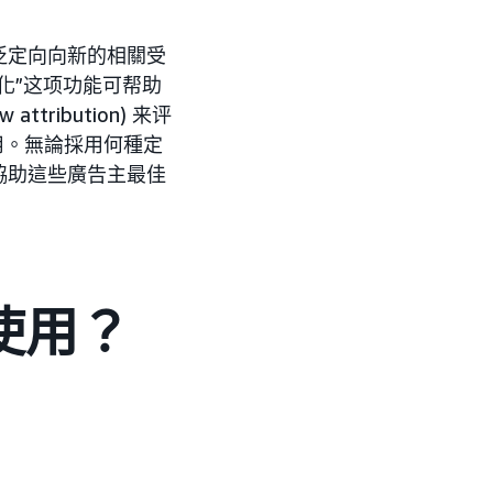
泛定向向新的相關受
化”这项功能可帮助
ttribution) 来评
费用。無論採用何種定
協助這些廣告主最佳
使用？