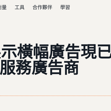
衡量
工具
合作夥伴
學習
 内嵌展示橫幅廣告
助式服務廣告商