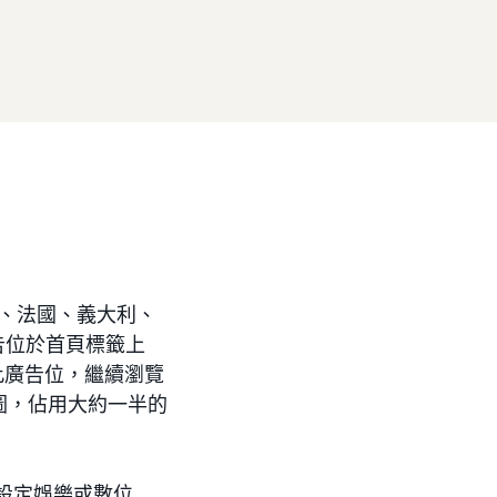
、法國、義大利、
廣告位於首頁標籤上
過此廣告位，繼續瀏覽
圖，佔用大約一半的
會設定娛樂或數位