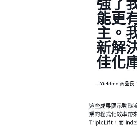
強了
能更
主。
新解
佳化
– Yieldmo 商品長 
這些成果顯示動態流
業的程式化效率帶來顯
TripleLift，而 