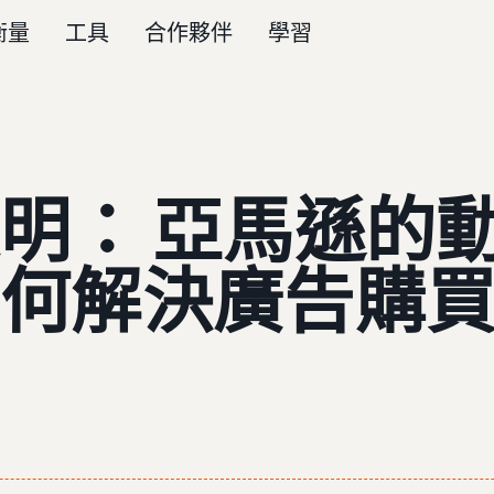
衡量
工具
合作夥伴
學習
明： 亞馬遜的
何解決廣告購