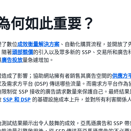
為何如此重要？
變了數位
成效衡量解決方案
、自動化購買流程，並開放了
，隨著
頭部競價
的引入以及眾多新的 SSP、交易所和廣
與
廣告投放
量急遽增加。
增造成了影響；協助網站擁有者銷售其廣告空間的
供應方平台
及需求方平台 (DSP) 傳送哪些流量。而需求方平台作
限制從 SSP 接收的廣告請求數量來保護自己。最終結
致
SSP 和 DSP
的基礎設施成本上升，並對所有利害關係
測試結果顯示出令人鼓舞的成效，亞馬遜廣告和 SSP 