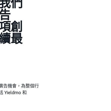
我們
告
項創
續最
確廣告機會，為整個行
ieldmo 和