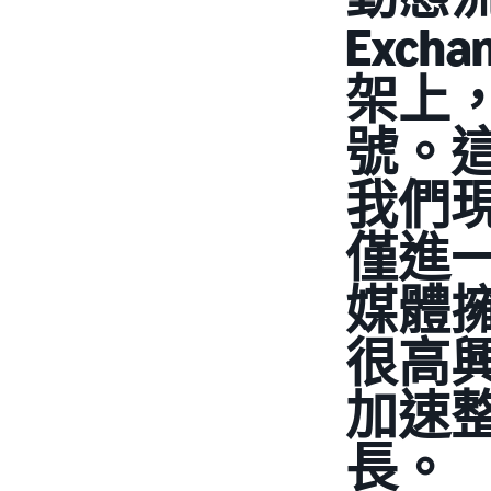
Exch
架上
號。
我們
僅進
媒體
很高
加速
長。