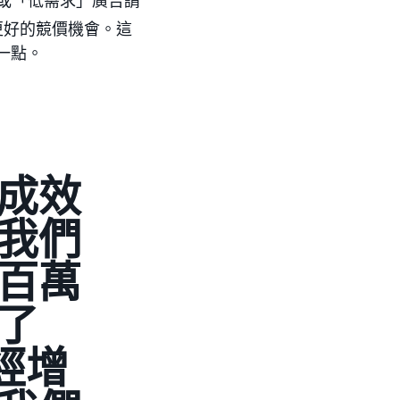
要或「低需求」廣告請
更好的競價機會。這
這一點。
成效
我們
百萬
了
經增