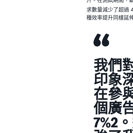
升。在測試期間，動
求數量減少了超過 
種效率提升同樣延伸
我們
印象
在參
個廣
7%2