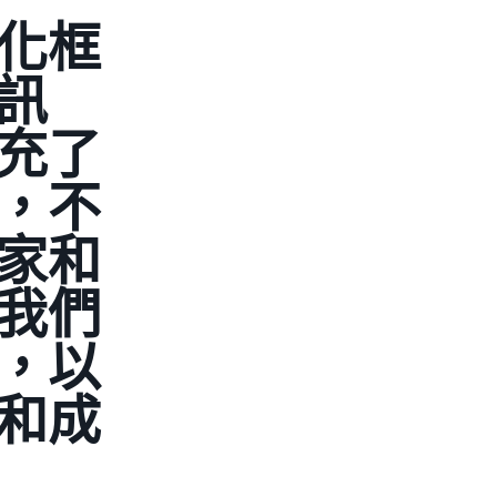
佳化框
訊
充了
，不
家和
我們
，以
和成