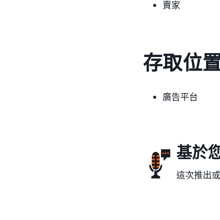
賣家
存取位
廣告平台
基於
這次推出