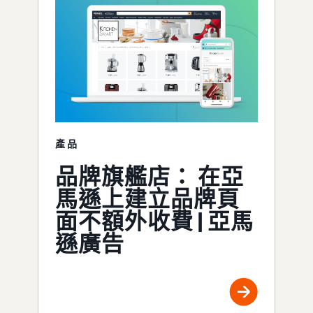
產品
品牌旗艦店： 在亞
馬遜上建立品牌頁
面不額外收費 | 亞馬
遜廣告