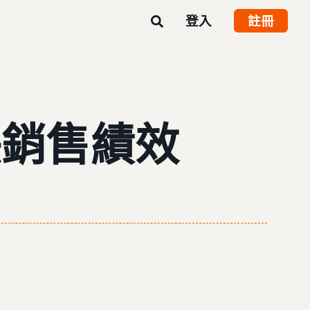
登入
註冊
映銷售績效