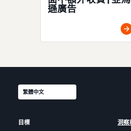
遜廣告
目標
洞察