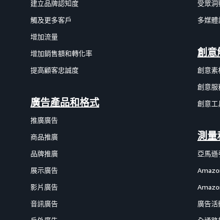
建立品牌認知度
受眾洞
觸及更多客戶
多媒體
增加流量
創意
增加銷售額和轉化率
提高顧客忠誠度
創意素
創意服
廣告產品和格式
創意工
推廣廣告
測量
商品推廣
品牌推廣
亞馬遜
展示廣告
Amaz
影片廣告
Amazon
音訊廣告
廣告活