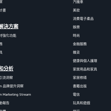
察
汽機車
計畫
美妝
消費電子產品
解決方案
娛樂
材強化功能
時尚
務
金融服務
具
雜貨
健康與個人護理
和分析
家居用品和家具
引流洞察
家居修繕
on 品牌提升洞察
書籍出版
 Marketing Stream
電信
動報告
玩具和遊戲