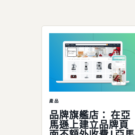
產品
品牌旗艦店： 在亞
馬遜上建立品牌頁
面不額外收費 | 亞馬