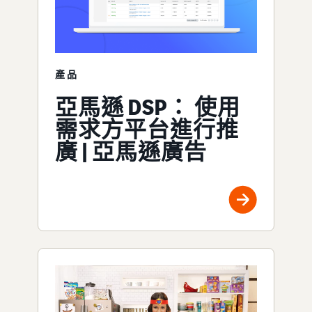
產品
亞馬遜 DSP： 使用
需求方平台進行推
廣 | 亞馬遜廣告