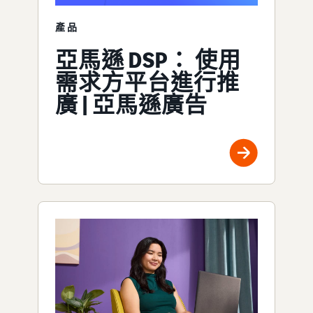
產品
亞馬遜 DSP： 使用
需求方平台進行推
廣 | 亞馬遜廣告