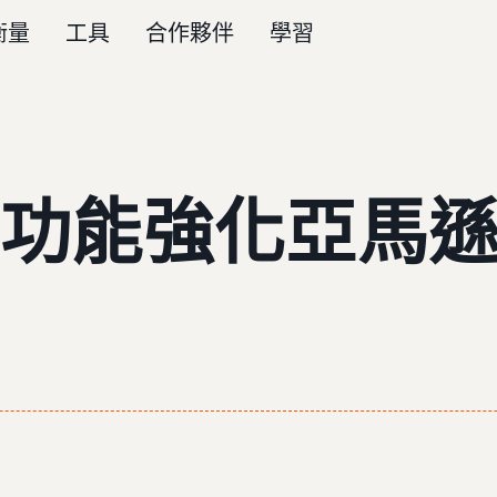
衡量
工具
合作夥伴
學習
能強化亞馬遜 D