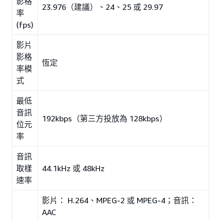
影格
23.976（建議）、24、25 或 29.97
率
(fps)
影片
影格
恆定
率模
式
最低
音訊
192kbps（第三方投放為 128kbps）
位元
率
音訊
取樣
44.1kHz 或 48kHz
速率
影片： H.264、MPEG-2 或 MPEG-4；音訊：
AAC