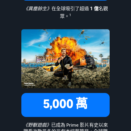
《異塵餘生》
在全球吸引了超過
1 億
名觀
1
眾。
5,000 萬
《野獸遊戲》
已成為 Prime 影片有史以來