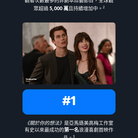
觀看次數最多的非劇本綜藝節目，全球觀
2
眾超過
5,000 萬
且持續增加中。
#1
《關於你的想法》
是亞馬遜美高梅工作室
有史以來最成功的
第一名
浪漫喜劇首映作
3
品。