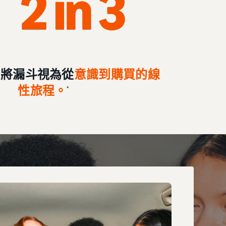
仍將漏斗視為從
意識到購買的線
性旅程
。
*