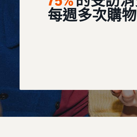
75%
的受訪消
每週多次購物