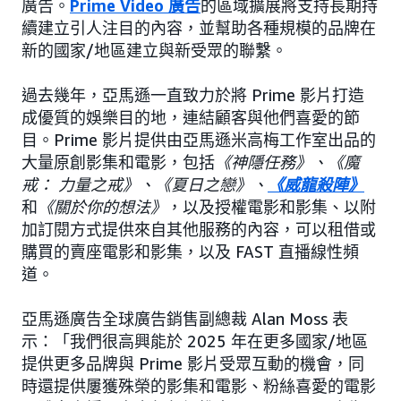
廣告。
Prime Video 廣告
的區域擴展將支持長期持
續建立引人注目的內容，並幫助各種規模的品牌在
新的國家/地區建立與新受眾的聯繫。
過去幾年，亞馬遜一直致力於將 Prime 影片打造
成優質的娛樂目的地，連結顧客與他們喜愛的節
目。Prime 影片提供由亞馬遜米高梅工作室出品的
大量原創影集和電影，包括
《神隱任務》、《魔
戒： 力量之戒》、《夏日之戀》、
《威龍殺陣》
和
《關於你的想法》
，以及授權電影和影集、以附
加訂閱方式提供來自其他服務的內容，可以租借或
購買的賣座電影和影集，以及 FAST 直播線性頻
道。
亞馬遜廣告全球廣告銷售副總裁 Alan Moss 表
示：「我們很高興能於 2025 年在更多國家/地區
提供更多品牌與 Prime 影片受眾互動的機會，同
時還提供屢獲殊榮的影集和電影、粉絲喜愛的電影