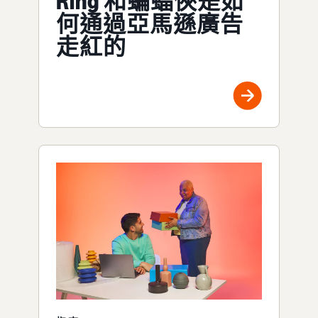
Ring 和蝙蝠俠是如
何通過亞馬遜廣告
走紅的