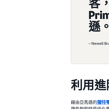
客
Pr
遜
– Newel
利用進
藉由亞馬遜的
獨特
牌能夠即時最佳化