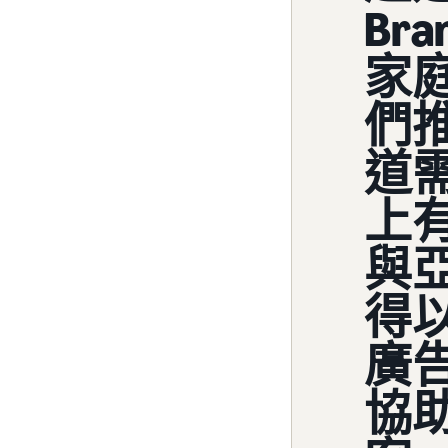
Br
家
們
道
上
與
得
廣
協