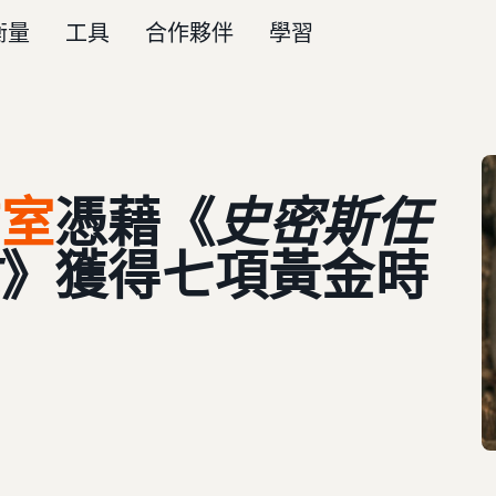
衡量
工具
合作夥伴
學習
作室
憑藉《
史密斯任
生
》獲得七項黃金時