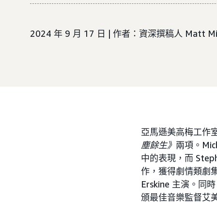
2024 年 9 月 17 日 | 作者：資深撰稿人 Matt Mil
亞馬遜美高梅工作室
塵餘生》
兩項。Mi
中的表現，而 Ste
作，獲得劇情類劇集/迷
Erskine 主演。同
頒最佳音樂監督艾