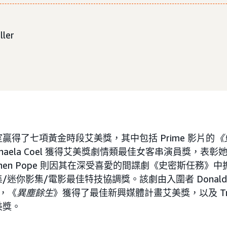
ler
贏得了七項黃金時段艾美獎，其中包括 Prime 影片的
《
chaela Coel 獲得艾美獎劇情類最佳女客串演員獎，表彰
phen Pope 則因其在深受喜愛的間諜劇《史密斯任務》
你影集/電影最佳特技協調獎。該劇由入圍者 Donald Glo
時，《
異塵餘生
》獲得了最佳新興媒體計畫艾美獎，以及 Trygg
美獎。