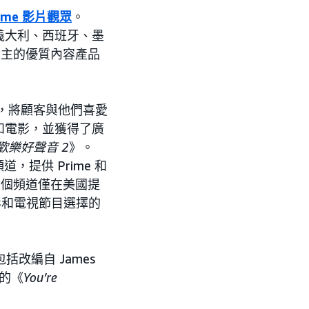
me 影片觀眾
。
義大利、西班牙、墨
片為主的優質內容產品
地，將顧客與他們喜愛
和電影，並獲得了廣
歡樂好聲音 2
》。
 頻道，提供 Prime 和
5 個頻道僅在美國提
多電影和電視節目選擇的
包括改編自 James
主演的《
You’re