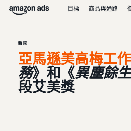
目標
商品與通路
新聞
亞馬遜美高梅工
務
》和《
異塵餘
段艾美獎