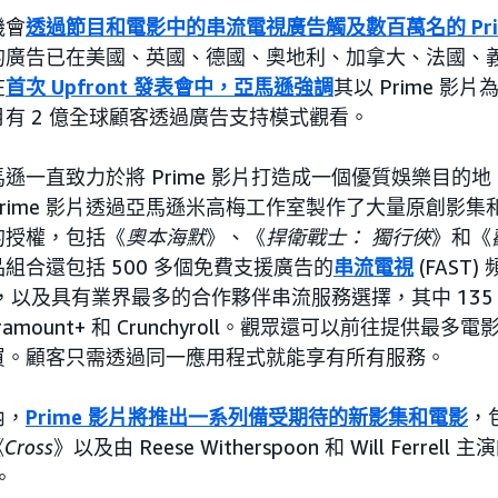
機會
透過節目和電影中的串流電視廣告觸及數百萬名的 Pri
容中的廣告已在美國、英國、德國、奧地利、加拿大、法國、
在
首次 Upfront 發表會中，亞馬遜強調
其以 Prime 影
有 2 億全球顧客透過廣告支持模式觀看。
遜一直致力於將 Prime 影片打造成一個優質娛樂目的
rime 影片透過亞馬遜米高梅工作室製作了大量原創影集
的授權，包括《
奧本海默
》、《
捍衛戰士： 獨行俠
》和《
產品組合還包括 500 多個免費支援廣告的
串流電視
(FAST)
使用，以及具有業界最多的合作夥伴串流服務選擇，其中 13
ramount+ 和 Crunchyroll。觀眾還可以前往提供最
買。顧客只需透過同一應用程式就能享有所有服務。
內，
Prime 影片將推出一系列備受期待的新影集和電影
，
《
Cross
》以及由 Reese Witherspoon 和 Will Ferrell 
。