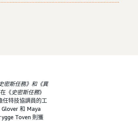
史密斯任務》和《異
她在《
史密斯任務
》
中擔任特技協調員的工
ver 和 Maya
e Toven 則獲