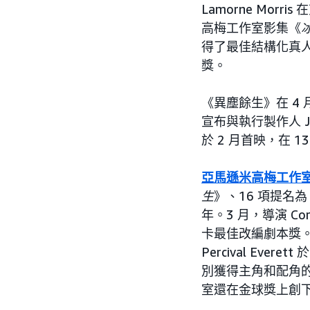
Lamorne Mo
高梅工作室影集《
得了最佳結構化真
獎。
《異塵餘生》在 4 
宣布與執行製作人 Jona
於 2 月首映，在 
亞馬遜米高梅工作室總
生
》、16 項提名為
年。3 月，導演 Cord
卡最佳改編劇本獎
Percival Evere
別獲得主角和配角
室還在金球獎上創下