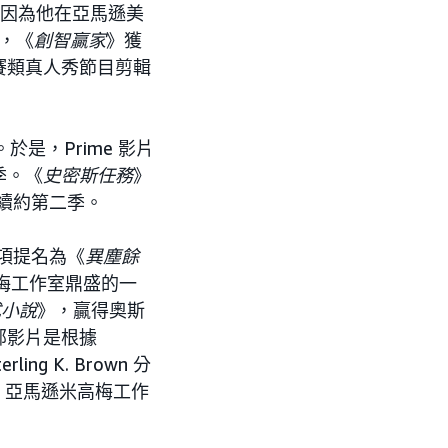
這是因為他在亞馬遜美
外，《
創智贏家
》獲
賽類真人秀節目剪輯
於是，Prime 影片
季。《
史密斯任務
》
已續約第二季。
 項提名為《
異塵餘
高梅工作室鼎盛的一
式小說
》，贏得奧斯
部影片是根據
ling K. Brown 分
，亞馬遜米高梅工作