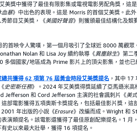
rris 在艾美獎中獲得了最佳有限影集或電視電影男配角獎，
冰血暴
》中出色的表現。這是 Morris 的首個艾美獎。此
人秀節目艾美獎，《
美國好聲音
》則獲頒最佳結構化及競
月的首映令人驚嘆，第一個月吸引了全球近 8000 萬觀眾。
than Nolan 和 Lisa Joy 續約執導《
異塵餘生
》第二
130 多個國家/地區成為 Prime 影片上的頂尖影集，並也
共獲得 62 項第 76 屆黃金時段艾美獎提名
，其中 17
《
史密斯任務
》。2024 年艾美獎得獎延續了亞馬遜米
 Jefferson 和 Cord Jefferson 主演的社會諷刺片《
美
。這部電影獲得五項奧斯卡獎提名，包括最佳影片獎，這
tt 於 2001 年出版的小說《
Erasure
》改編而成。Wright 和 Ster
的表演類提名。該電影還獲得了最佳原創配樂提名。1 月
有史以來最大壯舉，獲得 16 項提名。