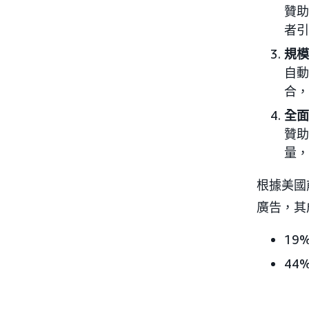
贊助
者引
規模
自動
合，
全面
贊助
量，
根據美國
廣告，其
19
44