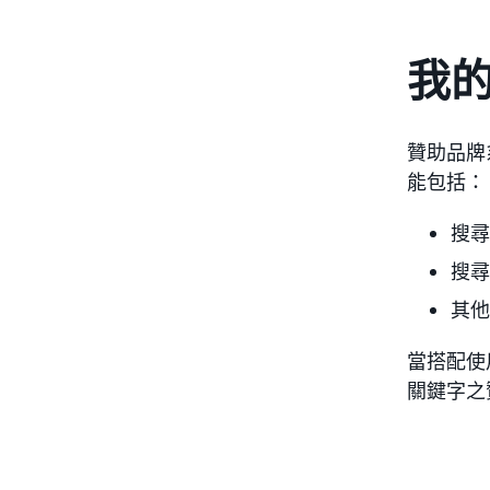
我
贊助品牌
能包括：
搜尋
搜尋
其他
當搭配使
關鍵字之