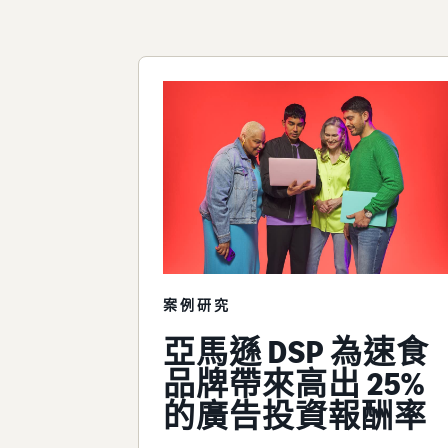
案例研究
亞馬遜 DSP 為速食
品牌帶來高出 25%
的廣告投資報酬率