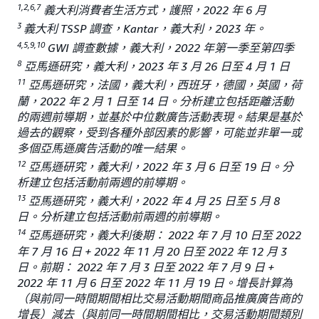
1,2,6,7
義大利消費者生活方式，護照，2022 年 6 月
3
義大利 TSSP 調查，Kantar，義大利，2023 年。
4,5,9,10
GWI 調查數據，義大利，2022 年第一季至第四季
8
亞馬遜研究，義大利，2023 年 3 月 26 日至 4 月 1 日
11
亞馬遜研究，法國，義大利，西班牙，德國，英國，荷
蘭，2022 年 2 月 1 日至 14 日。分析建立包括距離活動
的兩週前導期，並基於中位數廣告活動表現。結果是基於
過去的觀察，受到各種外部因素的影響，可能並非單一或
多個亞馬遜廣告活動的唯一結果。
12
亞馬遜研究，義大利，2022 年 3 月 6 日至 19 日。分
析建立包括活動前兩週的前導期。
13
亞馬遜研究，義大利，2022 年 4 月 25 日至 5 月 8
日。分析建立包括活動前兩週的前導期。
14
亞馬遜研究，義大利後期： 2022 年 7 月 10 日至 2022
年 7 月 16 日 + 2022 年 11 月 20 日至 2022 年 12 月 3
日。前期： 2022 年 7 月 3 日至 2022 年 7 月 9 日 +
2022 年 11 月 6 日至 2022 年 11 月 19 日。增長計算為
（與前同一時間期間相比交易活動期間商品推廣廣告商的
增長）減去（與前同一時間期間相比，交易活動期間類別