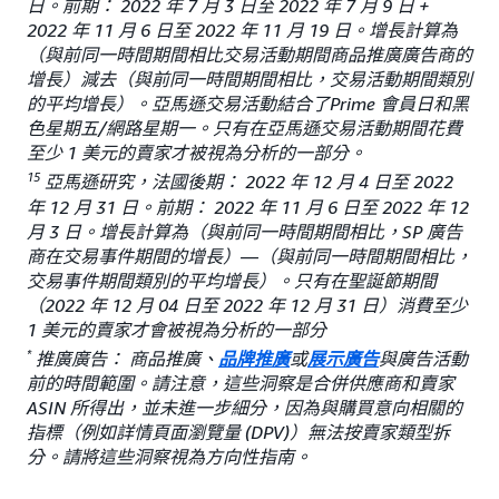
日。前期： 2022 年 7 月 3 日至 2022 年 7 月 9 日 +
2022 年 11 月 6 日至 2022 年 11 月 19 日。增長計算為
（與前同一時間期間相比交易活動期間商品推廣廣告商的
增長）減去（與前同一時間期間相比，交易活動期間類別
的平均增長）。亞馬遜交易活動結合了Prime 會員日和黑
色星期五/網路星期一。只有在亞馬遜交易活動期間花費
至少 1 美元的賣家才被視為分析的一部分。
15
亞馬遜研究，法國後期： 2022 年 12 月 4 日至 2022
年 12 月 31 日。前期： 2022 年 11 月 6 日至 2022 年 12
月 3 日。增長計算為（與前同一時間期間相比，SP 廣告
商在交易事件期間的增長）—（與前同一時間期間相比，
交易事件期間類別的平均增長）。只有在聖誕節期間
（2022 年 12 月 04 日至 2022 年 12 月 31 日）消費至少
1 美元的賣家才會被視為分析的一部分
*
推廣廣告： 商品推廣、
品牌推廣
或
展示廣告
與廣告活動
前的時間範圍。請注意，這些洞察是合併供應商和賣家
ASIN 所得出，並未進一步細分，因為與購買意向相關的
指標（例如詳情頁面瀏覽量 (DPV)）無法按賣家類型拆
分。請將這些洞察視為方向性指南。