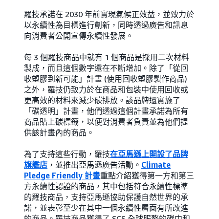
羅技承諾在 2030 年前實現氣候正效益，並致力於
以永續性為目標進行創新，同時透過廣告和訊息
向消費者公開宣傳永續性發展。
每 3 個羅技商品中就有 1 個商品是採用二次材料
製成，而且這個數字還在不斷增加。除了「從回
收塑膠到新可能」計畫 (使用回收塑膠製作商品)
之外，羅技仍致力於在商品和包裝中使用回收或
更高效的材料來減少碳排放。該品牌還實施了
「碳透明」計畫，他們透過這個計畫承諾為所有
商品貼上碳標籤，以便對消費者負責並為他們提
供該計畫內的商品。
為了支持這些行動，羅技
在亞馬遜上開設了品牌
旗艦店
，並推出亞馬遜廣告活動。
Climate
Pledge Friendly 計畫
重點介紹獲得第一方和第三
方永續性認證的商品，其中包括符合永續性標準
的羅技商品，支持亞馬遜協助保護自然世界的承
諾，並表彰至少在其中一個永續性層面有所改進
的商品。羅技商品獲得了 SCS 全球服務的碳中和