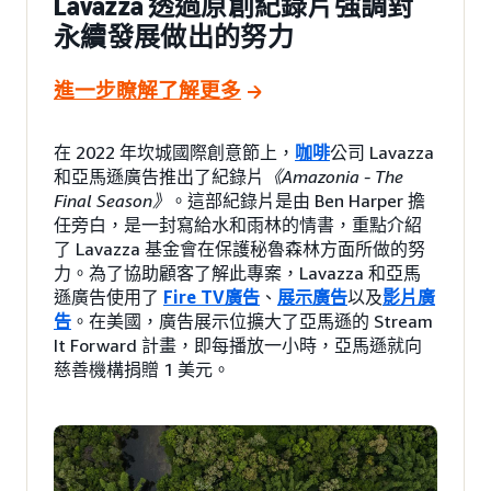
Lavazza 透過原創紀錄片強調對
永續發展做出的努力
進一步瞭解了解更多
在 2022 年坎城國際創意節上，
咖啡
公司 Lavazza
和亞馬遜廣告推出了紀錄片
《Amazonia - The
Final Season》
。這部紀錄片是由 Ben Harper 擔
任旁白，是一封寫給水和雨林的情書，重點介紹
了 Lavazza 基金會在保護秘魯森林方面所做的努
力。為了協助顧客了解此專案，Lavazza 和亞馬
遜廣告使用了
Fire TV廣告
、
展示廣告
以及
影片廣
告
。在美國，廣告展示位擴大了亞馬遜的 Stream
It Forward 計畫，即每播放一小時，亞馬遜就向
慈善機構捐贈 1 美元。