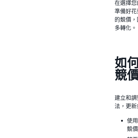
在選擇您
準備好花
的競價，
多轉化。
如
競價
建立和調
法，更新
使用
競價