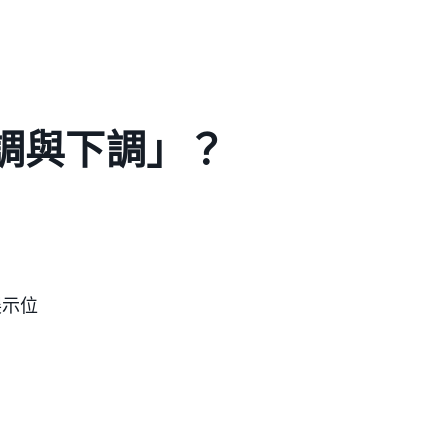
上調與下調」？
展示位