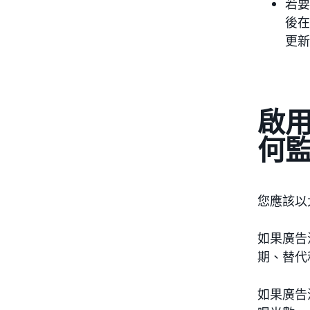
若要
後在
更新
啟用
何
您應該以
如果廣告
期、替代
如果廣告