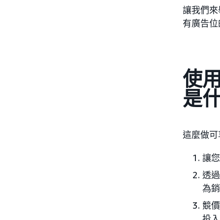
讓我們來
有廣告位的
使用
是
這麼做可
讓您
透過
為銷
競價
投入