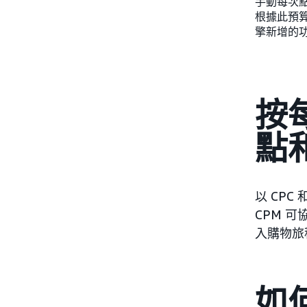
手動每次點
根據此預算自
擎新增的
按每
點
以 CPC
CPM 
入購物旅
如何