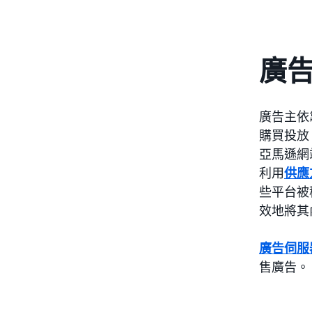
廣告
廣告主依
購買投放
亞馬遜網
利用
供應
些平台被
效地將其
廣告伺服
售廣告。