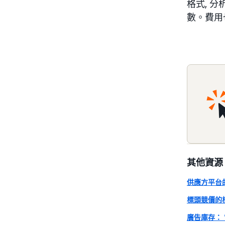
格式, 
數。費用
其他資源
供應方平台
標頭競價的
廣告庫存：