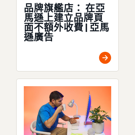
品牌旗艦店： 在亞
馬遜上建立品牌頁
面不額外收費 | 亞馬
遜廣告