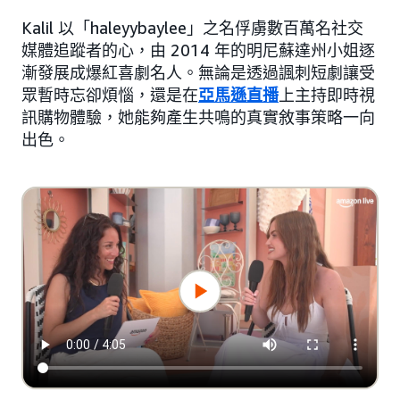
Kalil 以「haleyybaylee」之名俘虜數百萬名社交
媒體追蹤者的心，由 2014 年的明尼蘇達州小姐逐
漸發展成爆紅喜劇名人。無論是透過諷刺短劇讓受
眾暫時忘卻煩惱，還是在
亞馬遜直播
上主持即時視
訊購物體驗，她能夠產生共鳴的真實敘事策略一向
出色。