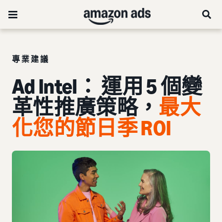
專業建議
Ad Intel： 運用 5 個變
革性推廣
策略
，
最大
化
您的節日季 ROI