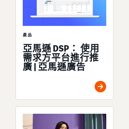
產品
亞馬遜 DSP： 使用
需求方平台進行推
廣 | 亞馬遜廣告