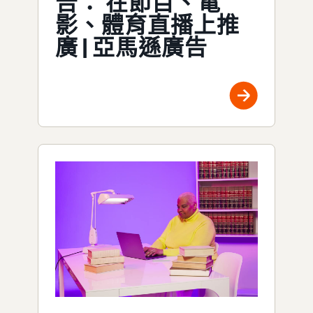
告： 在節目、電
影、體育直播上推
廣 | 亞馬遜廣告