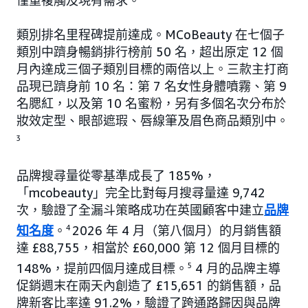
僅重複觸及現有需求。
類別排名里程碑提前達成。MCoBeauty 在七個子
類別中躋身暢銷排行榜前 50 名，超出原定 12 個
月內達成三個子類別目標的兩倍以上。三款主打商
品現已躋身前 10 名：第 7 名女性身體噴霧、第 9
名腮紅，以及第 10 名蜜粉，另有多個名次分布於
妝效定型、眼部遮瑕、唇線筆及眉色商品類別中。
3
品牌搜尋量從零基準成長了 185%，
「mcobeauty」完全比對每月搜尋量達 9,742
次，驗證了全漏斗策略成功在英國顧客中建立
品牌
知名度
。
4
2026 年 4 月（第八個月）的月銷售額
達 £88,755，相當於 £60,000 第 12 個月目標的
148%，提前四個月達成目標。
5
4 月的品牌主導
促銷週末在兩天內創造了 £15,651 的銷售額，品
牌新客比率達 91.2%，驗證了跨通路歸因與品牌