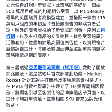
立六個自訂規則型受眾。此策略的基礎是一個由
500 萬用戶組成的均衡相似受眾，以 MCoBeauty
最早的英國購買者為模型建立，並搭配一個由 115
萬用戶組成的年初至今曾接觸廣告的非購買者受
眾。額外的廣告層推動了新受眾的開發、序列式
再
行銷
，以及主打商品的交叉銷售。這些受眾跨廣告
活動套用，並疊加於最高價值廣告位，以實現複合
競價調整提升，將觸及範圍延伸至遠超單純關鍵字
策略所能達到的廣度。
第三層透過
亞馬遜引流洞察（試用版）
啟動了開放
網路觸及，這是該帳戶首次部署此功能。Market
Rocket 針對五款主打商品及兩種創意素材格式，
在 Meta 付費社群廣告中建立了 10 個專屬歸因標
籤，將顧客引導至客製化的品牌旗艦店子頁面，以
提升平均訂單價值，並為相關 SKU 帶來品牌光環
效益。