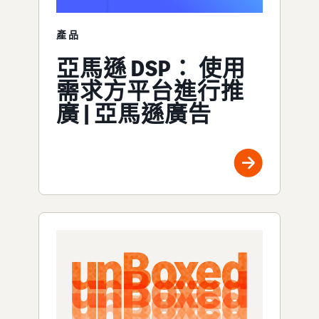
產品
亞馬遜 DSP： 使用
需求方平台進行推
廣 | 亞馬遜廣告