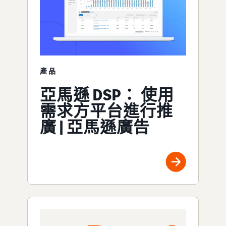
產品
亞馬遜 DSP： 使用
需求方平台進行推
廣 | 亞馬遜廣告