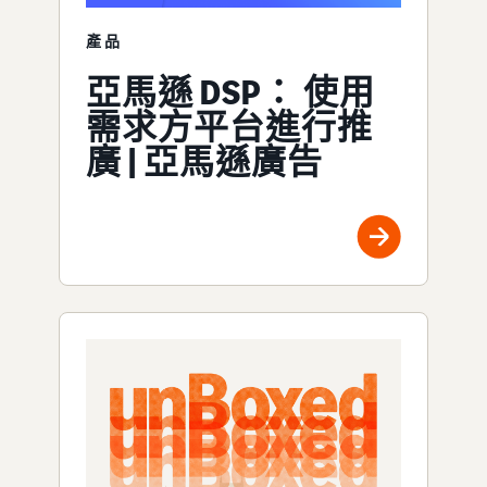
產品
亞馬遜 DSP： 使用
需求方平台進行推
廣 | 亞馬遜廣告