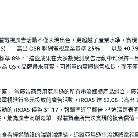
體電視廣告活動不僅表現出色，更超越了產業水準，實現了 $
AS)——高出 QSR 聯網電視產業基準
25%
——以及 +0.
別標準
8%
。
1
這些成果在大多數受測廣告活動中均保持一
為 QSR 品牌帶來真實、可衡量的實體銷售成長，而不
洞察： 當廣告商善用亞馬遜的所有串流媒體產品組合，廣
視進行多元投放的廣告活動，iROAS 達 $2.08（高出
的 iROAS 僅為 $1.17，報酬率近乎翻倍。
2
這清楚表
性，能為廣告商創造單一媒體資產所無法實現的複合價值
夠查看經過驗證的端對端連結，追蹤亞馬遜串流媒體電視