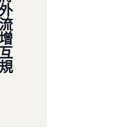
外
流
增
互
規