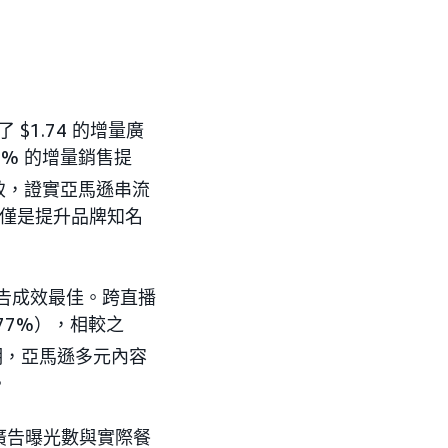
1.74 的增量廣
79% 的增量銷售提
致，證實亞馬遜串流
僅僅是提升品牌知名
告成效最佳。跨直播
 77%），相較之
明，亞馬遜多元內容
。
廣告曝光數與實際餐