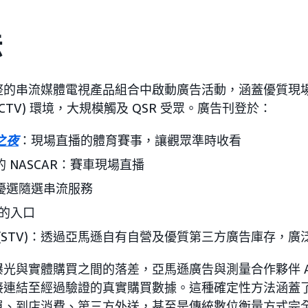
法
整的串流媒體電視產品組合中啟動廣告活動，涵蓋優質現
CTV) 環境，大規模觸及 QSR 受眾。廣告刊登於：
之夜
：現場直播的體育賽事，讓觀眾準時收看
上的 NASCAR：賽車現場直播
片：優選隨選串流服務
廳的入口
(STV)：透過亞馬遜自有自營及優質第三方廣告庫存，廣
光與實體購買之間的落差，亞馬遜廣告與測量合作夥伴 Att
連結至經過驗證的真實購買數據。這種確定性方法涵蓋了 
單、到店消費、第三方外送，甚至是傳統數位衡量方式完