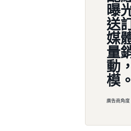
曝
送
媒
量
動
模
廣告商角度