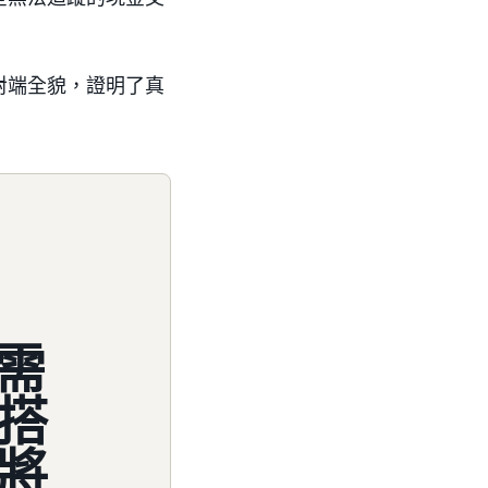
對端全貌，證明了真
所需
搭
將