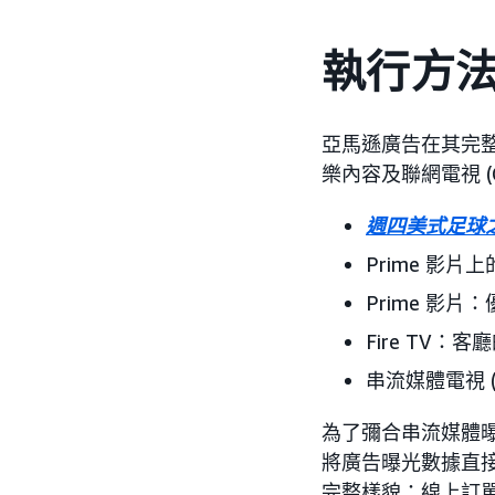
執行方
亞馬遜廣告在其完
樂內容及聯網電視 (
週四美式足球
Prime 影片
Prime 影
Fire TV：客
串流媒體電視 
為了彌合串流媒體曝
將廣告曝光數據直接
完整樣貌：線上訂