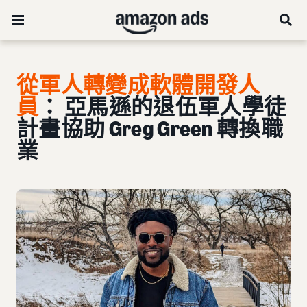
從軍人轉變成軟體開發人
員
： 亞馬遜的退伍軍人學徒
計畫協助 Greg Green 轉換職
業