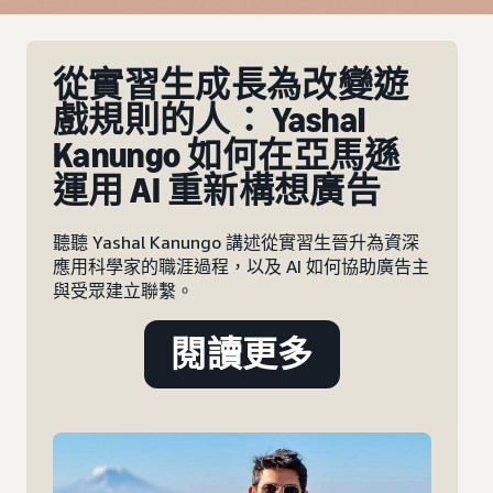
從實習生成長為改變遊
新
戲規則的人： Yashal
寶
Kanungo 如何在亞馬遜
何
運用 AI 重新構想廣告
重
聽聽 Yashal Kanungo 講述從實習生晉升為資深
認識我
應用科學家的職涯過程，以及 AI 如何協助廣告主
透過
與受眾建立聯繫。
家庭
閱讀更多