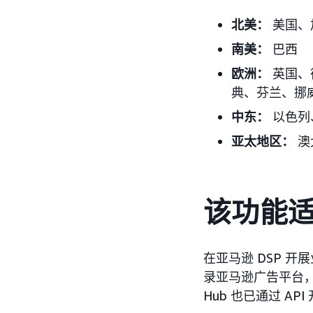
北美：
美国
、
南美：
巴西
欧洲
：
英国、
典、芬兰、挪
中东
：
以色列
亚太地区
：
澳
该功能
在亚马逊 DSP 开
录亚马逊广告平台，然
Hub 也已通过 AP