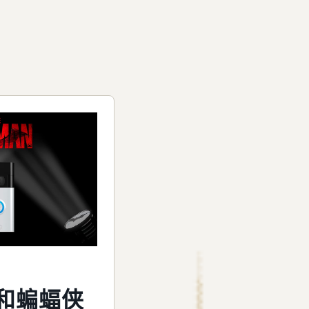
g 和蝙蝠侠