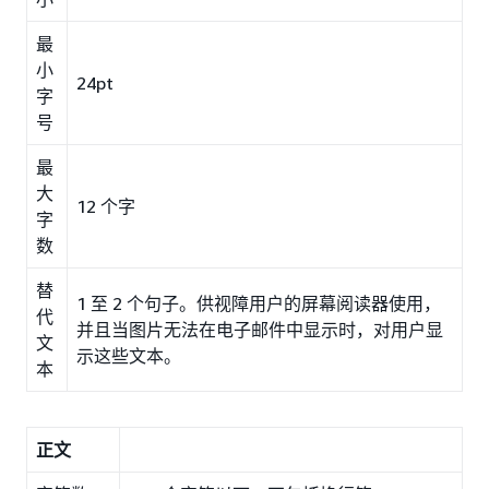
最
小
24pt
字
号
最
大
12 个字
字
数
替
1 至 2 个句子。供视障用户的屏幕阅读器使用，
代
并且当图片无法在电子邮件中显示时，对用户显
文
示这些文本。
本
正文