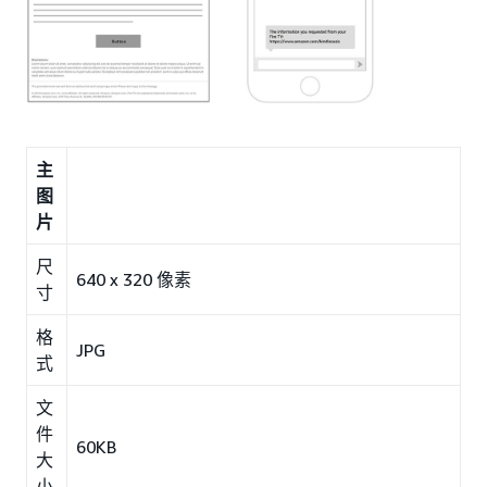
主
图
片
尺
640 x 320 像素
寸
格
JPG
式
文
件
60KB
大
小