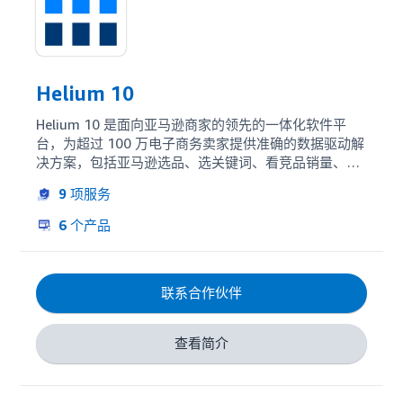
Helium 10
Helium 10 是面向亚马逊商家的领先的一体化软件平
台，为超过 100 万电子商务卖家提供准确的数据驱动解
决方案，包括亚马逊选品、选关键词、看竞品销量、管
理广告数据、做市场调研等20多种工具。 我们为全球企
9
项服务
业家提供数据、持续教育和社区支持的力量，助力发挥
他们的潜力并在电子商务的未来蓬勃发展。 从寻求机会
6
个产品
的兼职人士，到全职卖家、品牌、代理商，Helium 10 
都为各个阶段的创业者和企业提供了迈向成功的工具。
联系合作伙伴
查看简介