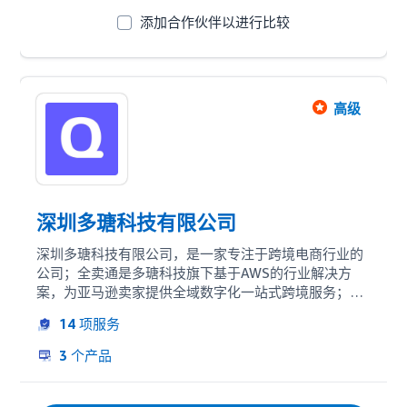
添加合作伙伴以进行比较
高级
深圳多瑭科技有限公司
深圳多瑭科技有限公司，是一家专注于跨境电商行业的
公司；全卖通是多瑭科技旗下基于AWS的行业解决方
案，为亚马逊卖家提供全域数字化一站式跨境服务；全
卖通集成商家产品、运营、广告、供应链、售后、财
14
项服务
务、报表等模块，打通资源、综合业务等场景应用，全
方位深度赋能跨境电商。经过全卖通团队的不懈努力，
3
个产品
坚持提供高质量的用户服务，强有力的广告运营支持以
及专业规范的业务流程，先后成为亚马逊广告合作伙
伴、亚马逊SPN服务商，亚马逊技术合作伙伴，并入驻