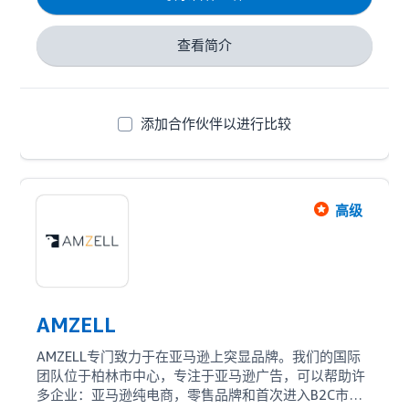
尤其是广告投放，为优麦云的主攻方向，功能强大且易
上手，帮助卖家轻松投放广告，获取最大化广告收益。

查看简介
网页版 + 手机版 + 插件版，多端运营支持，全面优化卖
家业务，构建良性业绩增长圈！

云雅的愿景：成为全球顶尖的电商大数据服务商；使
添加合作伙伴以进行比较
命：帮全球卖家洞察市场、选出好品、运营好店铺；价
值观：进取、真诚、负责。
高级
AMZELL
AMZELL专门致力于在亚马逊上突显品牌。我们的国际
团队位于柏林市中心，专注于亚马逊广告，可以帮助许
多企业：亚马逊纯电商，零售品牌和首次进入B2C市场