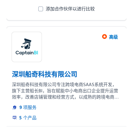
添加合作伙伴以进行比较
高级
深圳船奇科技有限公司
深圳船奇科技有限公司专注跨境电商SAAS系统开发，
旗下主营船长BI，旨在赋能中小电商出口企业提升运营
效率，改善店铺管理和经营方式，以成熟的跨境电商运
营经验为内核，从亚马逊中国卖家切入，逐步扩张至多
9
项服务
平台中外卖家，目标成为最具影响力的跨境电商数据平
台服务商。

5
个产品
船长BI始终致力于让亚马逊运营更简单，让数据更有价