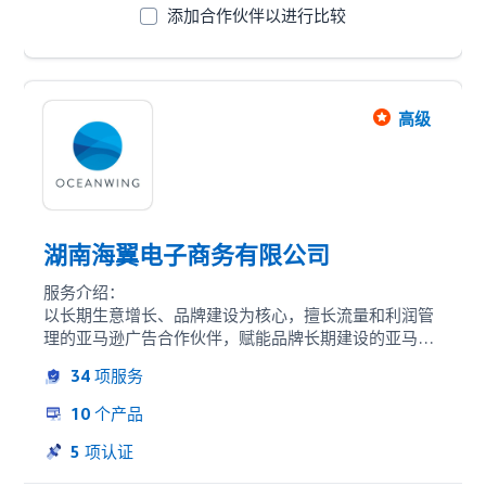
添加合作伙伴以进行比较
高级
湖南海翼电子商务有限公司
服务介绍：

以长期生意增长、品牌建设为核心，擅长流量和利润管
理的亚马逊广告合作伙伴，赋能品牌长期建设的亚马逊
卖家进行全球生意品牌发展。

34
项服务
坚持以品牌思维持续在综合业务场景中帮助卖家解决问
题，以流量视角赋能整体生意增长；结合广告数据整合
10
个产品
中心，智能化Rule、AI算法逻辑应用中心、AMC全链路
消费者路径分析应用中心最大化实现技术赋能；同时以
5
项认证
较强全球渠道综合能力，帮助全球卖家优化现有业务，