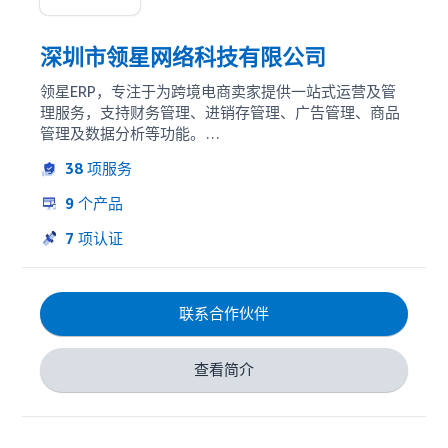
深圳市领星网络科技有限公司
领星ERP，专注于为跨境电商卖家提供一站式运营及管
理服务，支持财务管理、进销存管理、广告管理、商品
管理及数据分析等功能。

领星ERP广告管理功能涵盖SP、SB、SD全类型广告，提
38
项服务
供了完整的亚马逊广告管理、丰富的可视化数据分析、
完善的广告智能策略等功能。支持按业务表现或时间，
9
个产品
自动化调整和优化广告，提升广告管理和优化效率；配
备多维度广告报表，可清晰一览广告表现，清楚每一份
7
项认证
广告花费的效果，助力跨境卖家提高精细化运营能力，
轻松实现业务增长。领星ERP新增了DSP代理服务，能
帮助卖家实现精准营销和提升广告效果。
联系合作伙伴
查看简介