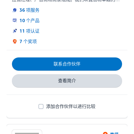
营为基础，​​帮助客户促进收入增长和品牌发展，捍卫客
36
项服务
户的底线
10
个产品
11
项认证
7
个奖项
联系合作伙伴
查看简介
添加合作伙伴以进行比较