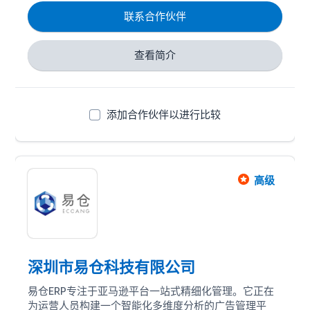
值。目前主要有4款产品：罗盘、广告、数据方舟、
联系合作伙伴
ERP。2019年船长BI成为亚马逊SPN服务商，累计服务
30万+亚马逊卖家，其中不乏众多一线亚马逊大卖及知
名机构。

查看简介
愿景：为全球跨境电商行业持续服务一百年。

使命：帮助跨境电商卖家实现数字化、智能化、协同
化、全球化。
添加合作伙伴以进行比较
高级
深圳市易仓科技有限公司
易仓ERP专注于亚马逊平台一站式精细化管理。它正在
为运营人员构建一个智能化多维度分析的广告管理平