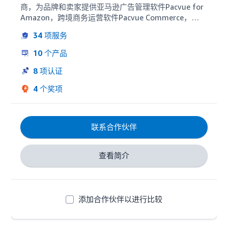
商，为品牌和卖家提供亚马逊广告管理软件Pacvue for 
Amazon，跨境商务运营软件Pacvue Commerce，
DSP&SD投放，电商咨询及站外引流服务，助力企业客
34
项服务
户链接出海新机遇。

Pacvue成立于2018年，总部位于美国西雅图，在纽
10
个产品
约、芝加哥、伦敦、巴黎、上海、深圳设有办公室。已
为遍布北美、欧洲和亚洲的110+世界500强企业，
8
项认证
10000+大品牌及卖家提供电商广告解决方案，帮助品
4
个奖项
牌在亚马逊实现收益最大化。

我们的客户来自快消零售、3C电子、服装饰品、家居用
品、户外装备、美妆个护等众多领域。主要客户包括
P&G、强生、联合利华、MARS、雀巢、卡夫亨氏、亿
联系合作伙伴
滋、乐高、欧莱雅、三星、可口可乐、科沃斯、海信、
金霸王电池等众多知名品牌和世界500强企业。

查看简介
Pacvue软件融合海量数据，助力品牌卖家实现电商广告
精细运营及数据驱动的用户决策，引领品牌出海新风
向。
添加合作伙伴以进行比较