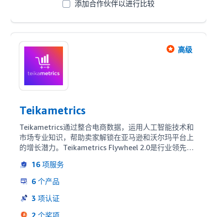
添加合作伙伴以进行比较
高级
Teikametrics
Teikametrics通过整合电商数据，运用人工智能技术和
市场专业知识，帮助卖家解锁在亚马逊和沃尔玛平台上
的增长潜力。Teikametrics Flywheel 2.0是行业领先的
电商优化平台，为卖家提供广告优化、库存管理和市场
16
项服务
情报等全方位优化服务。凭借领先的人工智能技术和庞
大的数据规模，Teikametrics每年为亚马逊和沃尔玛卖
6
个产品
家提升GMV超过70亿美元
3
项认证
2
个奖项