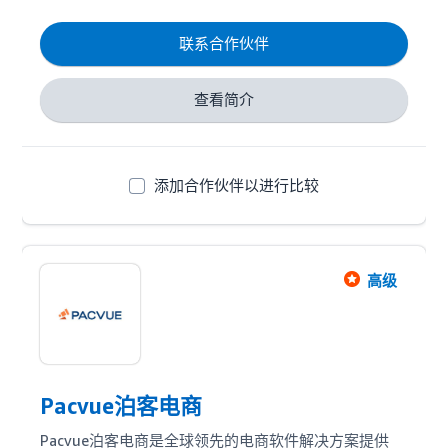
借助流量全链路视角创造品牌全球发展更大可能性；

联系合作伙伴
服务特色：

亚马逊双广告联合作战定制化解决方案

系统化诊断模型实现广告结构和流量分层级精细化运营
查看简介
的全面诊断；通过目标市场流量拆解，构建全类目
SA+DSP流量闭环竞争模型，极大提高广告结构和流量
波动抗风险能力，最优预算分配和组合策略，打造多品
类长期稳定的亚马逊自然流量市场份额；通过Anker 10
添加合作伙伴以进行比较
年超强广告专家团队+AI 24小时无效流量监控+Rule规
则广告自动优化，打通亚马逊全流量体系帮助卖家实现
自然搜索流量沉淀、广告费用占比优化、扩大市场份
额、提升利润的终极目标。
高级
Pacvue泊客电商
Pacvue泊客电商是全球领先的电商软件解决方案提供