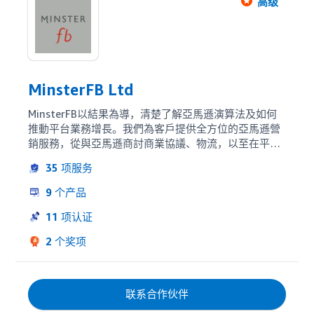
高级
MinsterFB Ltd
MinsterFB以結果為導，清楚了解亞馬遜演算法及如何
推動平台業務增長。我們為客戶提供全方位的亞馬遜營
銷服務，從與亞馬遜商討商業協議、物流，以至在平台
上建立品牌和需求等，協助您在亞馬遜上釋放潛力。我
35
项服务
們亦協助客戶突破距離限制，拓寬海外視野，在全球亞
馬遜市場推廣品牌，擴展其他地區的潛在客戶。如果您
9
个产品
正尋找精準而全面的亞馬遜服務，歡迎與我們聯絡！
11
项认证
2
个奖项
联系合作伙伴