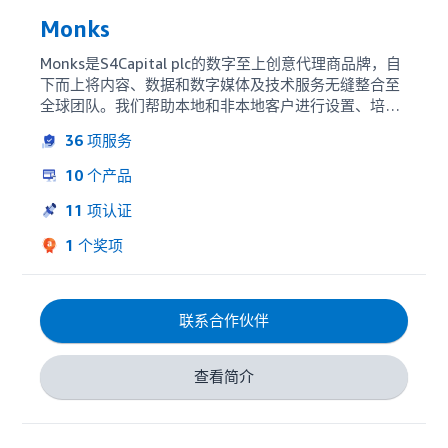
Monks
Monks是S4Capital plc的数字至上创意代理商品牌，自
下而上将内容、数据和数字媒体及技术服务无缝整合至
全球团队。我们帮助本地和非本地客户进行设置、培训
和支持，并在亚马逊的技术套件中提供全方位的活动管
36
项服务
理和监测服务。通过Monks，客户可以无缝接入分布在
32个国家的57个人才中心，享受多达7600多人的数字
10
个产品
人才团队的专业服务。
11
项认证
1
个奖项
联系合作伙伴
查看简介