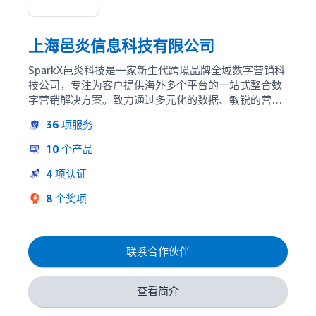
上海邑炎信息科技有限公司
SparkX邑炎科技是一家新生代跨境品牌全域数字营销科
技公司，专注为客户提供海外多个平台的一站式整合数
字营销解决方案。致力通过多元化的数据、敏锐的营销
触觉、全球化的营销经验以及丰富的营销技术与资源，
36
项服务
赋能中国企业品牌化出海。作为亚马逊广告合作伙伴，
公司针对于亚马逊自主研发的一个全渠道智能广告优化
10
个产品
平台Xmars，通过对接管理亚马逊广告产品，包括亚马
逊DSP和站内PPC广告，构建全链路营销闭环生态，帮
4
项认证
助卖家高效布局数字化营销，赋能生意长效增长。目
8
个奖项
前，公司团队规模超300人，总部在上海、深圳，同时
在杭州、武汉、北京、香港，以及新加披、纽约、首
尔、胡志明市等地均设有分公司。

作为一支国际化的营销团队，SparkX深谙海外消费者的
联系合作伙伴
生活习惯和消费需求，已经为数千个客户提供服务，涉
及3C电子、服饰、运动、家居等多个品类的成长型卖
查看简介
家，以及多个全球出海Top 50强品牌，共同推进中国品
牌的全球化进程。