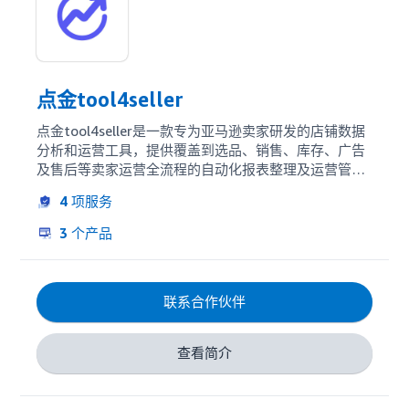
点金tool4seller
点金tool4seller是一款专为亚马逊卖家研发的店铺数据
分析和运营工具，提供覆盖到选品、销售、库存、广告
及售后等卖家运营全流程的自动化报表整理及运营管理
功能，帮助卖家降本增效，实现业绩增长。

4
项服务
点金tool4seller的广告功能通过亚马逊广告api接口获取
3
个产品
数据，智能分析所有ASIN及多种广告维度的数据报表，
全面、精细地掌握广告数据和ACoS情况。通过广告定时
调价，让卖家根据自己的需要制定广告启停、竞价及优
联系合作伙伴
化规则，规避不良点击，循序渐进优化广告的投入产出
比；通过广告洞察建议，智能根据卖家投放情况生成处
理建议，帮助卖家提升广告效果；通过广告关键词卡
查看简介
位，让卖家期望的商品牢牢锁定在期望的广告位上，帮
助卖家抢占优质流量。