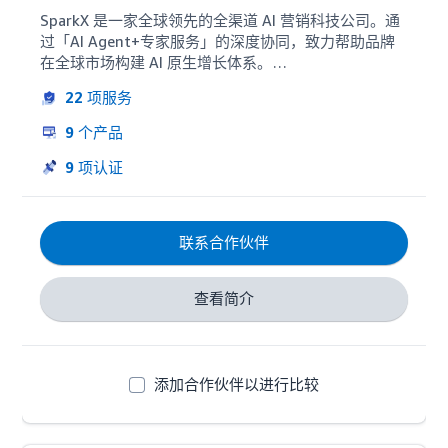
SparkX 是一家全球领先的全渠道 AI 营销科技公司。通
过「AI Agent+专家服务」的深度协同，致力帮助品牌
在全球市场构建 AI 原生增长体系。

22
项服务
依托自主研发的 AI 智能营销系统，SparkX 将 AI 能力深
度融入数据分析、增长洞察、广告投放、内容运营与策
9
个产品
略优化等核心营销工作流，覆盖亚马逊全渠道广告运营
的多个核心场景，可以帮助品牌实现从流量获取到品牌
9
项认证
资产沉淀的全链路增长闭环。

同时也品牌提供AI Agent 技术部署与组织协同服务，推
联系合作伙伴
动品牌从“使用 AI 工具”迈向“构建 AI 原生增长组织”。

目前，SparkX 已服务 Anker、Jackery、POPMART、
查看简介
Greenworks 等 5000+ 全球品牌客户，覆盖3C、家
居、储能、户外等多个行业，助力品牌实现从区域增长
到全球规模化的扩张。

添加合作伙伴以进行比较
SparkX 在中国、美国设立双总部，并在欧洲（如英
国、德国）及亚太地区（如新加坡、日本、韩国、越
南）等全球多个国家和地区建立本地化服务团队，持续