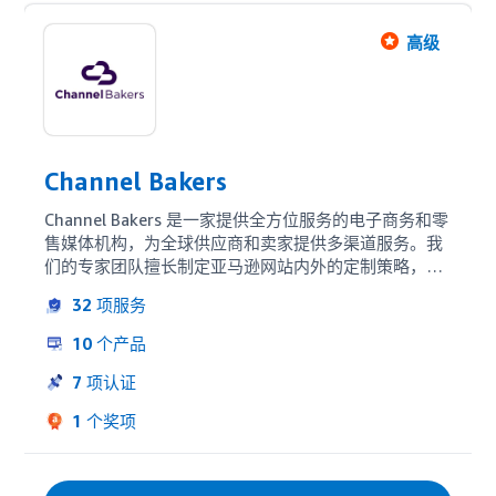
高级
Channel Bakers
Channel Bakers 是一家提供全方位服务的电子商务和零
售媒体机构，为全球供应商和卖家提供多渠道服务。我
们的专家团队擅长制定亚马逊网站内外的定制策略，旨
在实现您的特定目标。我们的独特 “人” 加 “技术” 的方
32
项服务
法可优化支出，同时推动收入增加。 Channel Bakers 
在全球拥有 200 多名员工和内部创作部门，我们是您唯
10
个产品
一需要的电子商务机构。
7
项认证
1
个奖项