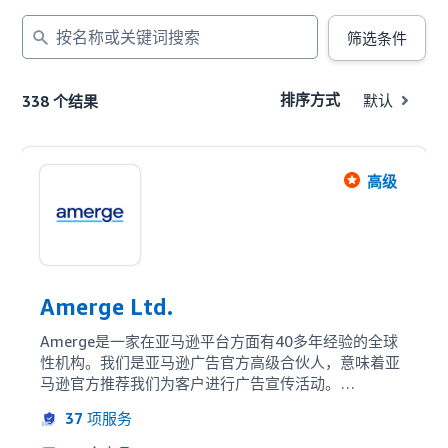
按
筛选条件
名
称
或
排序方式
默认
338 个结果
关
键
词
搜
高级
索
Amerge Ltd.
Amerge是一家在亚马逊平台方面有40多年经验的全球
性机构。我们是亚马逊广告官方高级合伙人，意味着亚
马逊官方推荐我们为客户进行广告宣传活动。

37
项服务
我们为客户提供的主要服务： 广告零售准备 （设计、
供应和商户管理），全面管理亚马逊站内和DSP广告，