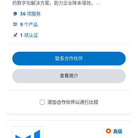
的数字化解决方案，助力企业降本增效。

36
项服务
凭借着专业的技术优势、全方位的服务体系以及快速迭
代的产品升级模式，赛狐ERP在行业内备受卖家青睐，
9
个产品
目前已被30万+跨境卖家选择！

1
项认证
专注价值，顾问式服务，未来赛狐将继续深耕技术，深
刻理解卖家需求，精准打磨产品功能，保持每天更新的
产品迭代频率，助力亚马逊卖家精细化高效运营。
联系合作伙伴
查看简介
添加合作伙伴以进行比较
高级