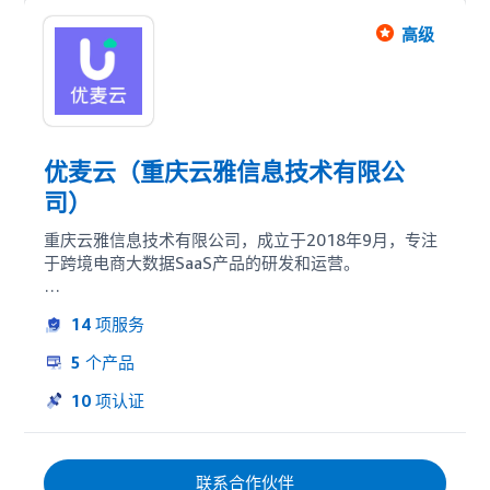
为全球品牌提供长期、可持续的增长解决方案。
高级
优麦云（重庆云雅信息技术有限公
司）
重庆云雅信息技术有限公司，成立于2018年9月，专注
于跨境电商大数据SaaS产品的研发和运营。

旗下产品优麦云，是一款简洁、易用的亚马逊多店铺运
14
项服务
营管理软件，专注于亚马逊店铺的日常运营。

5
个产品
帮助卖家解决日常运营痛点：销量跟踪、广告投放、经
营分析、财务分析、供应链管理、差评/跟卖监控等。全
10
项认证
面打通店铺、产品、广告、运营、财务、供应链全流程
业务，覆盖几乎所有运营场景。

联系合作伙伴