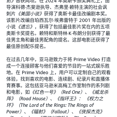
射》
各获两项。在 2024 年奥斯卡颁奖典礼上，由
导演科德·杰斐逊执导、杰弗里·赖特主演的社会讽
刺片
《美国小说》
获得了奥斯卡最佳改编剧本奖。
该影片改编自珀西瓦尔·埃弗雷特于 2001 年出版的
小说
《遗忘》
，获得了包括最佳影片奖在内的五项
奥斯卡奖提名。赖特和斯特林·K·布朗分别获得了最
佳男主角和最佳男配角的提名。这部电影还获得了
最佳原创配乐提名。
在过去几年中，亚马逊致力于将 Prime Video 打造
成一个连接顾客与他们喜爱的节目的一站式娱乐胜
地。在 Prime Video 上，用户可以定制自己的观看
体验，找到喜欢的电影、连续剧、纪录片和直播体
育赛事。这包括亚马逊米高梅工作室制作的系列剧
和电影，如
《红色一号》（Red One）
、
《威龙杀
阵》（Road House）
、
《指环王》： 《权力之
环》（The Lord of the Rings: The Rings of
Power）
、
《辐射》（Fallout）
、
《侠探杰克》