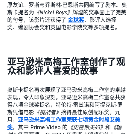
厚友谊。罗斯与乔斯林·巴恩斯共同编写了剧本。奥
斯卡提名为
《Nickel Boys》
辉煌的奖季画上了完美
的句号，该影片还获得了
金球奖
、影评人选择
奖、编剧协会奖和英国电影学院奖等多项提名。
亚马逊米高梅工作室创作了观
众和影评人喜爱的故事
奥斯卡提名再次展现了亚马逊米高梅工作室的卓越
表现，令人印象深刻。亚马逊米高梅工作室总共获
得八项金球奖提名，特伦特·雷兹诺和阿提克斯·罗
斯凭借电影
《挑战者》
摘得最佳原创配乐奖。九
月，
亚马逊米高梅工作室荣获七项黄金时段艾美
奖
，其中 Prime Video 的
《史密斯夫妇》
和
《辐