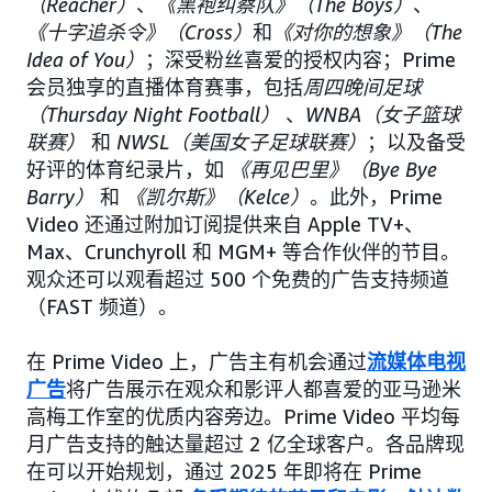
（Reacher）
、
《黑袍纠察队》（The Boys）
、
《十字追杀令》（Cross）
和
《对你的想象》（The
Idea of You）
；深受粉丝喜爱的授权内容；Prime
会员独享的直播体育赛事，包括
周四晚间足球
（Thursday Night Football）
、
WNBA（女子篮球
联赛）
和
NWSL（美国女子足球联赛）
；以及备受
好评的体育纪录片，如
《再见巴里》（Bye Bye
Barry）
和
《凯尔斯》（Kelce）
。此外，Prime
Video 还通过附加订阅提供来自 Apple TV+、
Max、Crunchyroll 和 MGM+ 等合作伙伴的节目。
观众还可以观看超过 500 个免费的广告支持频道
（FAST 频道）。
在 Prime Video 上，广告主有机会通过
流媒体电视
广告
将广告展示在观众和影评人都喜爱的亚马逊米
高梅工作室的优质内容旁边。Prime Video 平均每
月广告支持的触达量超过 2 亿全球客户。各品牌现
在可以开始规划，通过 2025 年即将在 Prime