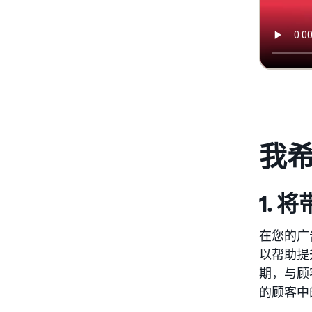
我
1.
在您的广
以帮助提
期，与顾
的顾客中