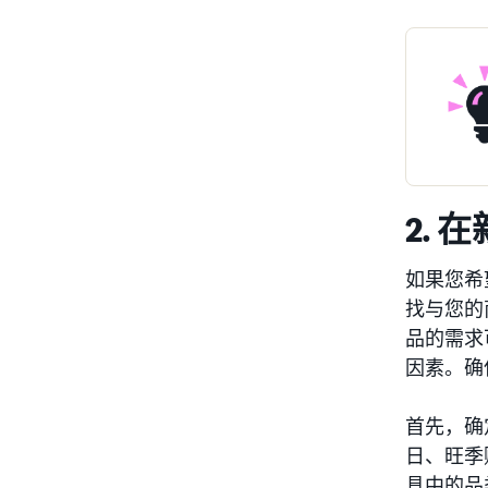
2.
如果您希
找与您的
品的需求
因素。确
首先，确
日、旺季
具中的品