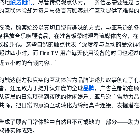
然地
触达他们
。尽管传统观点认为，一条信息需要经过七
的互联体验却为每月与数百万顾客进行互动提供了难得的
夜晚，顾客始终以真切且饶有趣味的方式，与亚马逊的各
a 设备播放音乐唤醒清晨，在准备饭菜时观看流媒体内容，在
放松身心。这些自然的触点代表了深度参与互动的受众群
过四小时，而 Fire TV 用户每天使用设备的时间也超过
近五小时的音频内容。
1
的触达能力和真实的互动体验为品牌讲述其故事创造了有
者，还是致力于提升认知度的全球
品牌
，广告主都能在顾
从清晨的日常琐碎到夜晚的休闲娱乐，亚马逊广告助力品
共鸣，把日常的点滴互动转化为缔结真挚连接、发掘潜在
告成了顾客日常体验中自然且不可或缺的一部分——助力
取得实际成效。