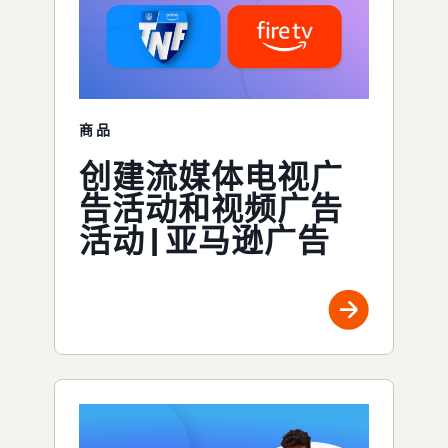
商品
创建流媒体电视广
告活动和视频广告
活动 | 亚马逊广告