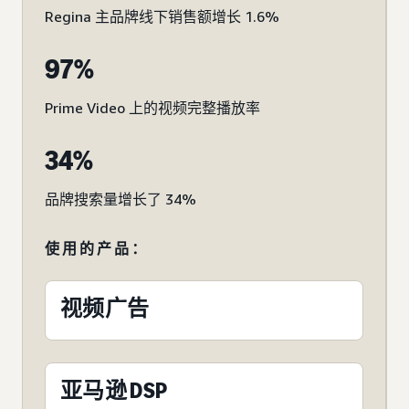
Regina 主品牌线下销售额增长 1.6%
97%
Prime Video 上的视频完整播放率
34%
品牌搜索量增长了 34%
使用的产品：
视频广告
亚马逊 DSP