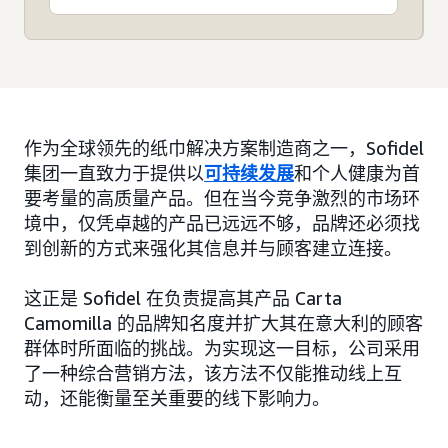
作为全球领先的纸巾解决方案制造商之一，Sofidel
集团一直致力于提供以
可持续发展
和个人健康为首
要考量的高质量产品。但在当今竞争激烈的市场环
境中，仅凭卓越的产品已远远不够，品牌还必须找
到创新的方式来强化其信息并与顾客建立连接。
这正是 Sofidel 在负责提高其产品 Carta
Camomilla 的品牌知名度并扩大其在意大利的顾客
群体时所面临的挑战。为实现这一目标，公司采用
了一种综合营销方法，该方法不仅能推动线上互
动，还能衡量至关重要的线下影响力。