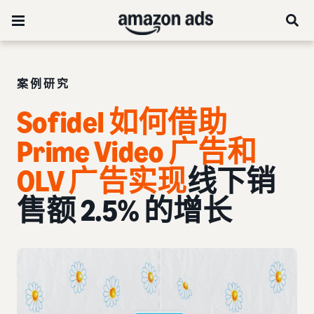
案例研究
Sofidel 如何
借助
Prime Video 广告和
OLV 广告实现
线下销
售额 2.5% 的增长