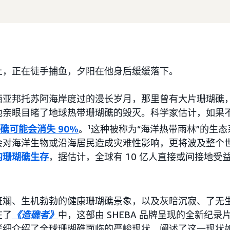
上，正在徒手捕鱼，夕阳在他身后缓缓落下。
西亚邦托苏阿海岸度过的漫长岁月，那里曾有大片珊瑚礁
他亲眼目睹了地球热带珊瑚礁的毁灭。科学家估计，如果
礁可能会消失 90%
。
1
这种被称为“海洋热带雨林”的生
对海洋生物或沿海居民造成灾难性影响，更将波及整个世界
的珊瑚礁生存
，据估计，全球有 10 亿人直接或间接地受
斑斓、生机勃勃的健康珊瑚礁景象，以及灰暗沉寂、了无
在了
《造礁者》
中，这部由 SHEBA 品牌呈现的全新纪录
详细介绍了全球珊瑚礁面临的严峻现状，阐述了这一现状