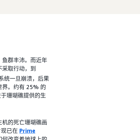
，鱼群丰沛。而近年
不采取行动，到
态系统一旦崩溃，后果
。约有 25% 的
益于珊瑚礁提供的生
生机的死亡珊瑚礁画
片现已在
Prime
如何改变着地球上的