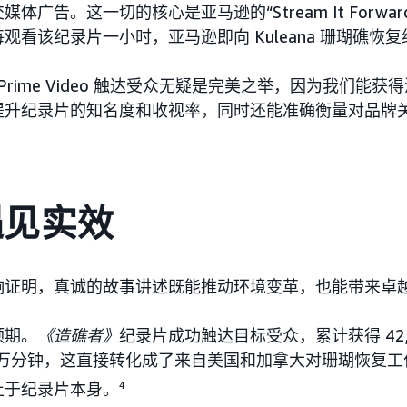
体广告。这一切的核心是亚马逊的“Stream It Forwa
看该纪录片一小时，亚马逊即向 Kuleana 珊瑚礁恢复
选择 Prime Video 触达受众无疑是完美之举，因为我们能
提升纪录片的知名度和收视率，同时还能准确衡量对品牌
遇见实效
响证明，真诚的故事讲述既能推动环境变革，也能带来卓
预期。
《造礁者》
纪录片成功触达目标受众，累计获得 42,
 万分钟，这直接转化成了来自美国和加拿大对珊瑚恢复工作的 
止于纪录片本身。
4