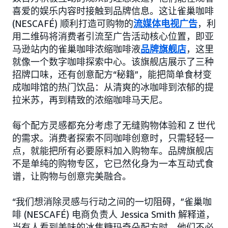
喜爱的娱乐内容时接触到品牌信息。这让雀巢咖啡
(NESCAFÉ) 顺利打造可购物的
流媒体电视广告
，利
用二维码将消费者引流至广告活动核心位置，即亚
马逊站内的雀巢咖啡浓缩咖啡液
品牌旗舰店
，这里
就像一个数字咖啡探索中心。该旗舰店展示了三种
招牌口味，还有创意配方“秘籍”，能把简单食材变
成咖啡馆的热门饮品：从清爽的冰咖啡到浓郁的提
拉米苏，再到精致的浓缩咖啡马天尼。
每个配方灵感都充分考虑了无缝购物体验和 Z 世代
的需求。消费者探索不同咖啡创意时，只需轻轻一
点，就能把所有必要原料加入购物车。品牌旗舰店
不是单纯的购物专区，它已然化身为一本互动式食
谱，让购物与创意完美融合。
“我们想消除灵感与行动之间的一切阻碍，”雀巢咖
啡 (NESCAFÉ) 电商负责人 Jessica Smith 解释道，
当有人看到美味的冰焦糖玛奇朵配方时，他们不必