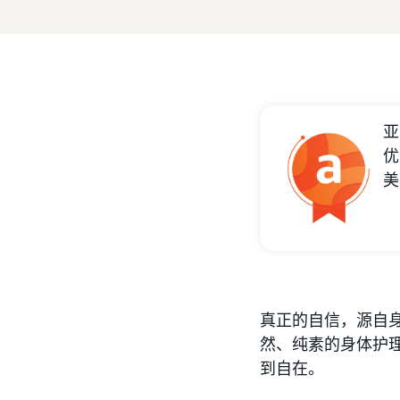
亚
优
美
真正的自信，源自
然、纯素的身体护
到自在。