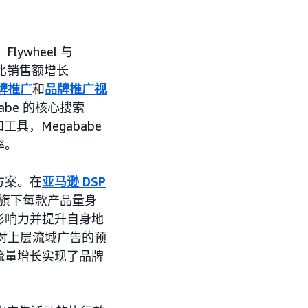
ywheel 与
同比销售额增长
牌推广
和
品牌推广视
be 的核心搜索
工具，Megababe
率。
方案。在
亚马逊 DSP
 旗下每款产品量身
影响力并提升自身地
段增加了对上层流域广告的预
流量增长实现了品牌