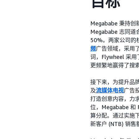
目标
Megababe 秉
Megababe 志
50%。两家公司
频
广告领域，采用了
词，Flywheel 
更频繁地赢得了搜
接下来，为提升品
及
流媒体电视
广告投
打造创意内容，力
位，Megababe 和
算分配。通过实施
新客户 (NTB) 