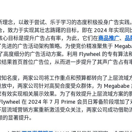
持创新理念，以敢于尝试、乐于学习的态度积极投身广告实践。Fl
同道合，致力于实现其壮志踌躇的目标，即在 2024 年实现
的核心目标是提升广告占有率，为此，它们在
商品推广
、
品
先进的广告活动架构策略。为使竞价精准聚焦于 Megaba
采用了高度细分的广告活动方案。利用 Flywheel 的专有算法和
索结果首页首位广告位，从而进一步提升了其声广告占有
牌知名度，两家公司将工作重点和预算都转向了上层流域
放中，两家公司针对高契合度受众群体，为 Megababe
求有效实现相关展示效果。为了有效提升上层流域方案的
 Flywheel 在 2024 年 7 月 Prime 会员日筹备阶
下层流域营销方案重新激活受众关注，两家公司成功借助
销售额的显著提升。