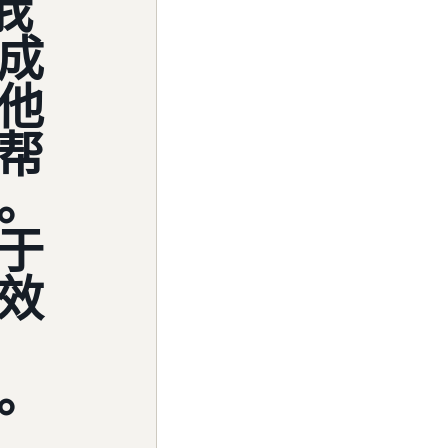
我
成
他
帮
。
于
效
。