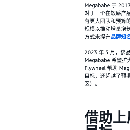
Megababe 于
对于一个在敏感产
有更大团队和预算的
规模以推动增量增
方式来提升
品牌知
2023 年 5 
Megababe 
Flywheel 帮
目标，还超越了预期
区）。
借助上