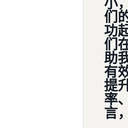
小，
们
功
们
助
有
提
率
言