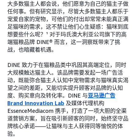
大多数猫主人都会说，他们愿意为自己的猫主子做
任何事。但有研究显示，尽管大多数猫主人都乐于
宠爱自家的宠物，可他们的付出却常常未能真正满
足猫咪的需求，这不禁让他们心生疑惑：猫咪到底
想要些什么呢？¹ 对于玛氏澳大利亚公司旗下的高
端猫粮品牌 DINE® 而言，这一洞察既带来了挑
战，也暗藏着机遇。
DINE 致力于在猫粮品类中巩固其高端定位，同时
大规模触达猫主人。该品牌需要发起一场广告活
动，既能弥合猫主人认知中宠物需求与猫咪真实渴
望之间的差距，又能切实提升顾客对品牌的认知
度、购买意向及转化率。DINE 与
亚马逊广告
Brand Innovation Lab
及媒体代理机构
EssenceMediacom 携手，打造了一项大胆的全渠
道营销方案，旨在吸引新顾客的同时，始终坚守品
牌核心承诺——让猫咪与主人获得同等愉悦的体
验。