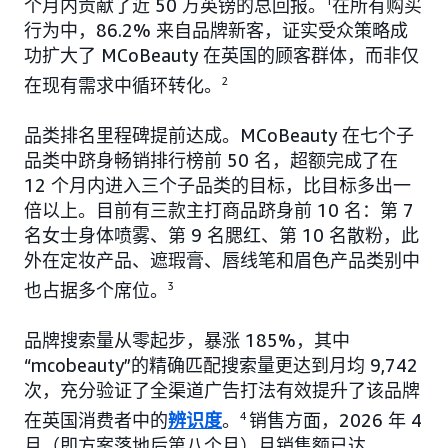
个月内贡献了近 50 万英镑的总回报。
1
在所有购买
行为中，86.2% 来自品牌新客，证实受众策略成
功扩大了 MCoBeauty 在英国的顾客群体，而非仅
在现有需求中循环转化。
2
品类排名里程碑提前达成。MCoBeauty 在七个子
品类中跻身畅销排行榜前 50 名，超额完成了在
12 个月内进入三个子品类的目标，比目标多出一
倍以上。目前有三款主打商品跻身前 10 名：第 7
名女士身体喷雾、第 9 名腮红、第 10 名散粉，此
外在定妆产品、遮瑕膏、唇线笔和眉色产品类别中
也占据多个席位。
3
品牌搜索量从零起步，暴涨 185%，其中
“mcobeauty”的精确匹配搜索量更达到月均 9,742
次，充分验证了全渠道广告打法有效提升了该品牌
在英国消费者中的
辨识度
。
4
销售方面，2026 年 4
月（即方案落地后第八个月）月销售额已达