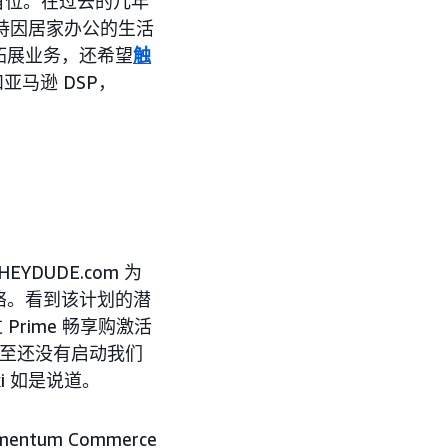
首位。在过去的几年
保持因居家办公的生活
拓展业务，还希望
触
和亚马逊 DSP，
YDUDE.com 为
络。看到该计划的潜
Prime 畅享购激活
甚至还没有启动我们
ki 如是说道。
entum Commerce