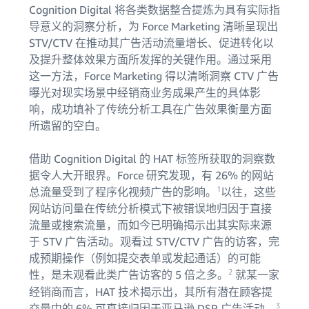
Cognition Digital 将各类数据整合提炼为具有实际指
导意义的洞察分析，为 Force Marketing 清晰呈现出
STV/CTV 在推动其广告活动流量增长、促进转化以
及提升整体效果方面所发挥的关键作用。通过采用
这一方法，Force Marketing 得以清晰洞察 CTV 广告
曝光对现实场景中经销商业务成果产生的具体影
响，成功填补了传统分析工具在广告效果衡量方面
所遗留的空白。
借助 Cognition Digital 的 HAT 标签所获取的洞察数
据令人大开眼界。Force 研究发现，有 26% 的网站
1
总流量受到了程序化视频广告的影响。
以往，这些
网站访问量在传统分析模式下被错误地归因于直接
流量或搜索流量，而如今已明确揭示出其实际来源
于 STV 广告活动。观看过 STV/CTV 广告的访客，完
成预期操作（例如提交表单或发起通话）的可能
2
性，是未观看此类广告访客的 5 倍之多。
就某一家
经销商而言，HAT 技术揭示出，其所有潜在顾客提
3
交量中的 6% 可直接归因于亚马逊 DSP 广告活动。